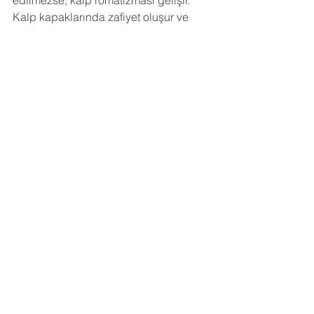
edilmezse, kalp romatizması gelişir. 
Kalp kapaklarında zafiyet oluşur ve 
kalp cerrahisi gerekebilir.
Hepsini Gör
Son Yazılar