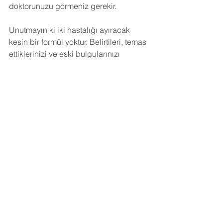
doktorunuzu görmeniz gerekir.
Unutmayın ki iki hastalığı ayıracak 
kesin bir formül yoktur. Belirtileri, temas 
ettiklerinizi ve eski bulgularınızı 
değerlendirin. Karar veremiyorsanız 
hekiminizi arayın kuşkunuzu bildirin.
Hepsini Gör
Son Yazılar