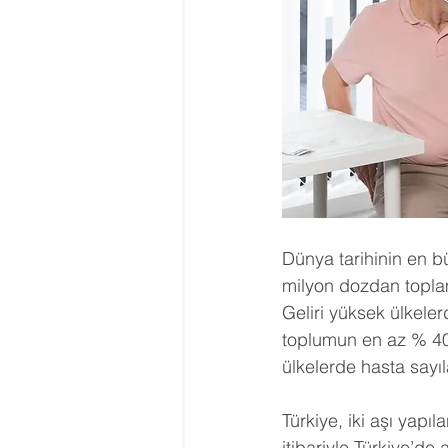
Dünya tarihinin en bü
milyon dozdan toplam
Geliri yüksek ülkeler
toplumun en az % 40
ülkelerde hasta say
Türkiye, iki aşı yapı
itibariyle Türkiye’de