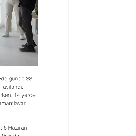
lkede günde 38 
 aşılandı.
urken, 14 yerde 
 tamamlayan 
r. 6 Haziran 
15.6 dır.