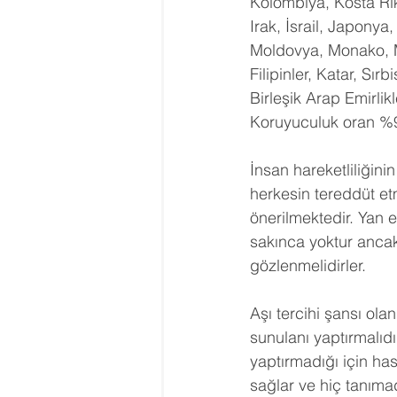
Kolombiya, Kosta Rik
Irak, İsrail, Japony
Moldovya, Monako, 
Filipinler, Katar, Sı
Birleşik Arap Emirlikl
Koruyuculuk oran %91,
İnsan hareketliliğini
herkesin tereddüt et
önerilmektedir. Yan et
sakınca yoktur anca
gözlenmelidirler.
Aşı tercihi şansı ola
sunulanı yaptırmalıd
yaptırmadığı için has
sağlar ve hiç tanımad