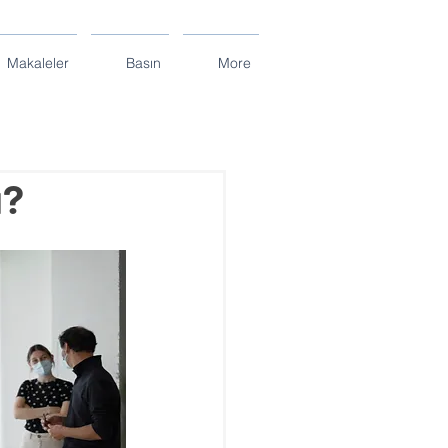
Makaleler
Basın
More
ı?