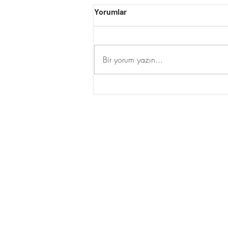
Yorumlar
Bir yorum yazın...
İklim Değişikliği Bahar
Alerjilerini Arttırıyor
Cemil Topuzlu Caddesi No:16 D:1
Selamiçeşme Kadıköy/ İstanbul