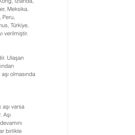
Kong, İzlanda, 
er, Meksika, 
 Peru, 
nus, Türkiye, 
 verilmiştir.
ir. Ulaşan 
fından 
in aşı olmasında 
 
 aşı varsa 
. Aşı 
 devamını 
r birlikte 