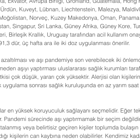
a, Ekvator, Avrupa Birliği, Grönland, Guatemala, Hong 
a, Ürdün, Kuveyt, Lübnan, Liechtenstein, Malezya, Maldivl
Moğolistan, Norveç, Kuzey Makedonya, Oman, Panama,
rbistan, Singapur, Sri Lanka, Güney Afrika, Güney Kore, Tu
eri, Birleşik Krallık, Uruguay tarafından acil kullanım onayı
3 dür, üç hafta ara ile iki doz uygulanması önerilir.
n azaltılması ve aşı pandemiye son verebilecek iki önlemd
meden aşıyı yaptırması uluslararası sağlık kurumları tara
kisi çok düşük, yararı çok yüksektir. Alerjisi olan kişiler
k uygulama sonrası sağlık kuruluşunda en az yarım saat
nlar en yüksek koruyuculuk sağlayanı seçmelidir. Eğer tek
ır. Pandemi sürecinde aşı yaptırmamak bir seçim değildir
talanmış veya belirtisiz geçiren kişiler toplumda bulaşın
ığı kişilerin can kaybına neden olabilirler. Kendimiz kada