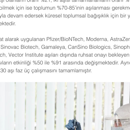
ilmek için ise toplumun %70-85’inin aşılanması gerekme
yla devam edersek küresel toplumsal bağışıklık için bir y
ktedir.
t alarak uygulanan Pfizer/BioNTech, Moderna, AstraZe
Sinovac Biotech, Gamaleya, CanSino Biologics, Sinop
h, Vector Institute aşıları dışında ruhsat onayı bekleyen
ıların etkinliği %50 ile %91 arasında değişmektedir. Ayr
i, 30 aşı faz üç çalışmasını tamamlamıştır.