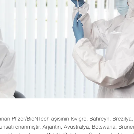
an Pfizer/BioNTech aşısının İsviçre, Bahreyn, Brezilya,
hsatı onanmıştır. Arjantin, Avustralya, Botswana, Brunei,