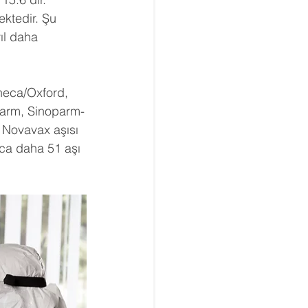
ktedir. Şu 
ıl daha 
neca/Oxford, 
harm, Sinoparm-
 Novavax aşısı 
ıca daha 51 aşı 