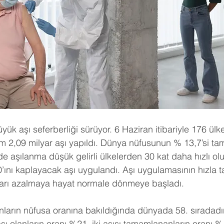
yük aşı seferberliği sürüyor. 6 Haziran itibariyle 176 ü
 2,09 milyar aşı yapıldı. Dünya nüfusunun % 13,7’si tam
de aşılanma düşük gelirli ülkelerden 30 kat daha hızlı ol
’ını kaplayacak aşı uygulandı. Aşı uygulamasının hızla
ıları azalmaya hayat normale dönmeye başladı.
lanların nüfusa oranına bakıldığında dünyada 58. sıradadı
 aşı olanların oranı %21, iki aşısı tamamlananların oranı % 