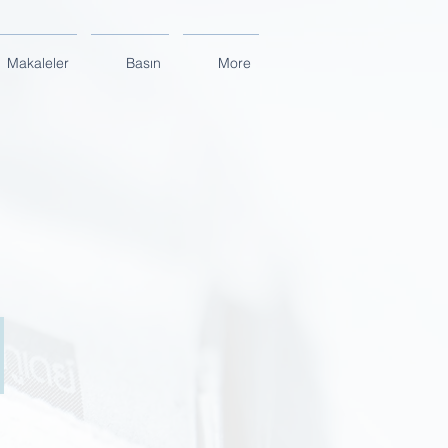
Makaleler
Basın
More
igara Firmaları Nikotinsiz Sigara Yapamazlar
arsus
eni
oğuş