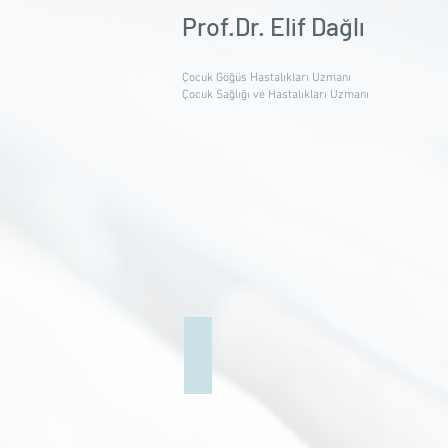
Prof.Dr. Elif Dağlı
Çocuk Göğüs Hastalıkları Uzmanı
Çocuk Sağlığı ve Hastalıkları Uzmanı
Kreşlerdeki enfeksiyon riskine dikkat
sabah.com.tr
-
01.11.2017