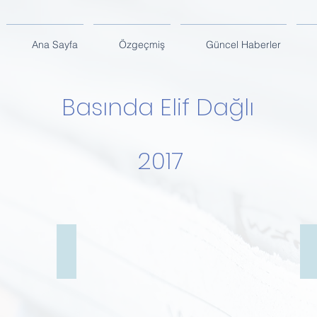
Ana Sayfa
Özgeçmiş
Güncel Haberler
Basında Elif Dağlı
2017
.
Dumansız Sigara Kandırmacası
S
KGRT
T
Basın
Y
Haberi
D
-
-